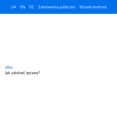
UA
EN
DE
Zamówienia publiczne
Wysoki kontrast
eBoi
Jak załatwić sprawę?