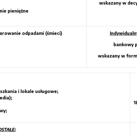
wskazany w decy
nie pieniężne
arowanie odpadami (śmieci)
Indywidualn
bankowy p
wskazany w formu
eszkania
i lokale usługowe;
edia);
1
wy;
OSTAŁE: