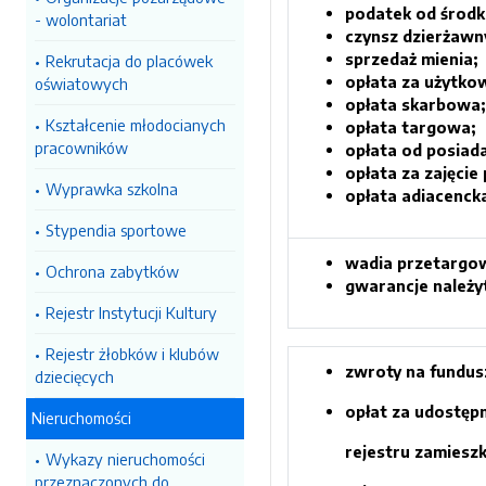
podatek od środ
- wolontariat
czynsz dzierżawny 
sprzedaż mienia;
Rekrutacja do placówek
opłata za użytko
oświatowych
opłata skarbowa;
Kształcenie młodocianych
opłata targowa;
pracowników
opłata od posiad
opłata za zajęci
Wyprawka szkolna
opłata adiacenck
Stypendia sportowe
wadia przetargo
Ochrona zabytków
gwarancje należ
Rejestr Instytucji Kultury
Rejestr żłobków i klubów
zwroty na fundus
dziecięcych
opłat za udostęp
Nieruchomości
rejestru zamiesz
Wykazy nieruchomości
przeznaczonych do