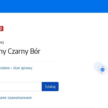
nej
ny Czarny Bór
dodane
stan sprawy
Szukaj
anie zaawansowane