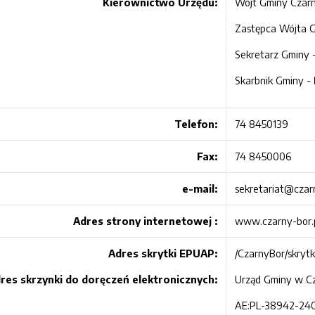
Kierownictwo
Urzędu:
Wójt Gminy Czar
Zastępca Wójta 
Sekretarz Gminy 
Skarbnik Gminy -
Telefon:
74 8450139
Fax:
74 8450006
e-mail:
sekretariat@czar
Adres strony internetowej :
www.czarny-bor.
Adres skrytki EPUAP:
/CzarnyBor/skryt
res skrzynki do doręczeń elektronicznych:
Urząd Gminy w C
AE:PL-38942-24