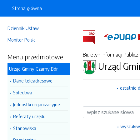
Strona główna
Dziennik Ustaw
Monitor Polski
Biuletyn Informacji Publicz
Menu przedmiotowe
Urząd Gmi
Urząd Gminy Czarny Bór
Dane teleadresowe
ostatnio 
Sołectwa
Jednostki organizacyjne
Wyszukiwarka
Referaty urzędu
wyszukiw
Stanowiska