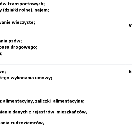
ków transportowych;
(działki rolne), najem;
wanie wieczyste;
5
ania psów;
e pasa drogowego;
a;
we;
6
ytego wykonania umowy;
z alimentacyjny,
zaliczki
alimentacyjne;
nianie danych z rejestrów mieszkańców,
kania cudzoziemców,