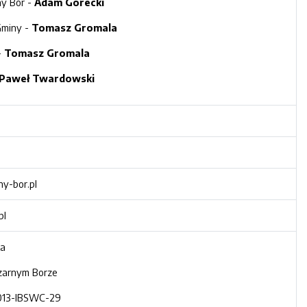
ny Bór -
Adam Górecki
Gminy -
Tomasz Gromala
-
Tomasz Gromala
Paweł Twardowski
ny-bor.pl
pl
ka
zarnym Borze
013-IBSWC-29