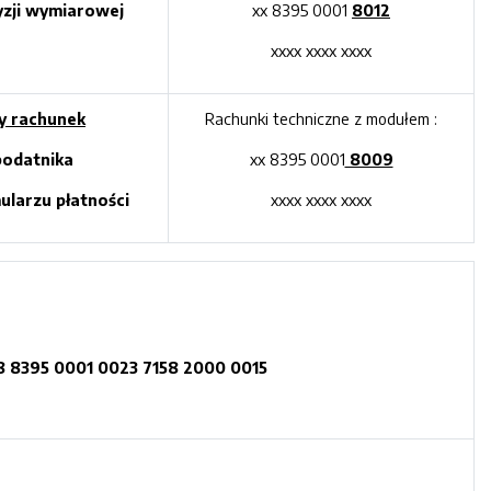
zji wymiarowej
xx 8395 0001
8012
xxxx xxxx xxxx
y rachunek
Rachunki techniczne z modułem :
odatnika
xx 8395 0001
8009
larzu płatności
xxxx xxxx xxxx
8 8395 0001 0023 7158 2000 0015