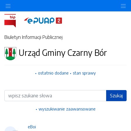
Ukryj/pokaż menu przedmiotowe
Uk
Biuletyn Informacji Publicznej
Urząd Gminy Czarny Bór
ostatnio dodane
stan sprawy
Wyszukiwarka
Szukaj
wyszukiwanie zaawansowane
eBoi