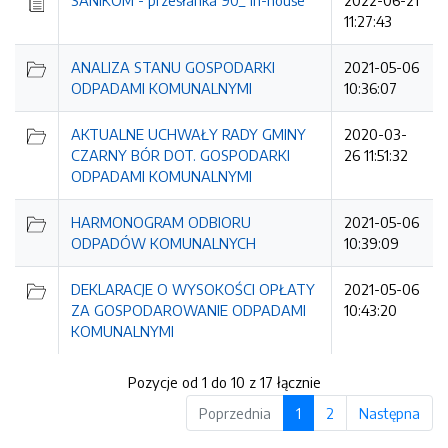
SANIKOM - przesłanka 90_ in-house
2022-06-21
11:27:43
ANALIZA STANU GOSPODARKI
2021-05-06
ODPADAMI KOMUNALNYMI
10:36:07
AKTUALNE UCHWAŁY RADY GMINY
2020-03-
CZARNY BÓR DOT. GOSPODARKI
26 11:51:32
ODPADAMI KOMUNALNYMI
HARMONOGRAM ODBIORU
2021-05-06
ODPADÓW KOMUNALNYCH
10:39:09
DEKLARACJE O WYSOKOŚCI OPŁATY
2021-05-06
ZA GOSPODAROWANIE ODPADAMI
10:43:20
KOMUNALNYMI
Pozycje od 1 do 10 z 17 łącznie
Poprzednia
1
2
Następna