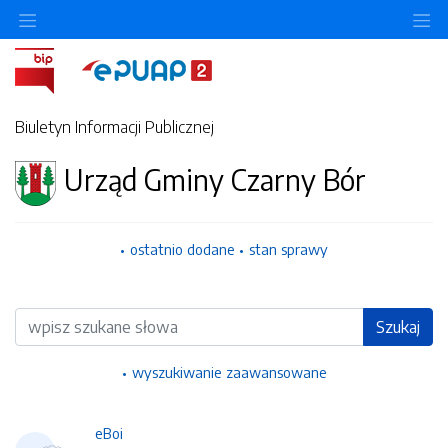
Ukryj/pokaż menu przedmiotowe
Uk
Biuletyn Informacji Publicznej
Urząd Gminy Czarny Bór
ostatnio dodane
stan sprawy
Wyszukiwarka
Szukaj
wyszukiwanie zaawansowane
eBoi