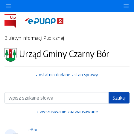
Ukryj/pokaż menu przedmiotowe
Uk
Biuletyn Informacji Publicznej
Urząd Gminy Czarny Bór
ostatnio dodane
stan sprawy
Wyszukiwarka
Szukaj
wyszukiwanie zaawansowane
eBoi