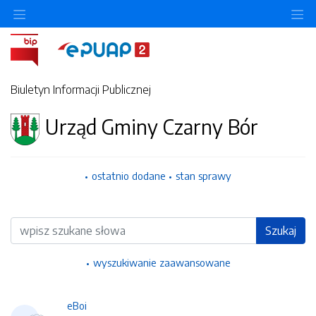
Ukryj/pokaż menu przedmiotowe
Uk
Biuletyn Informacji Publicznej
Urząd Gminy Czarny Bór
ostatnio dodane
stan sprawy
Wyszukiwarka
Szukaj
wyszukiwanie zaawansowane
eBoi