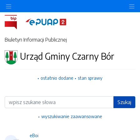
Ukryj/pokaż menu przedmiotowe
Uk
Biuletyn Informacji Publicznej
Urząd Gminy Czarny Bór
ostatnio dodane
stan sprawy
Wyszukiwarka
Szukaj
wyszukiwanie zaawansowane
eBoi