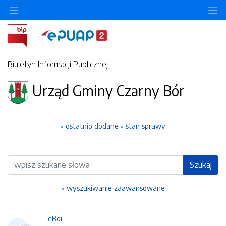
Ukryj/pokaż menu przedmiotowe
Uk
Biuletyn Informacji Publicznej
Urząd Gminy Czarny Bór
ostatnio dodane
stan sprawy
Wyszukiwarka
Szukaj
wyszukiwanie zaawansowane
eBoi