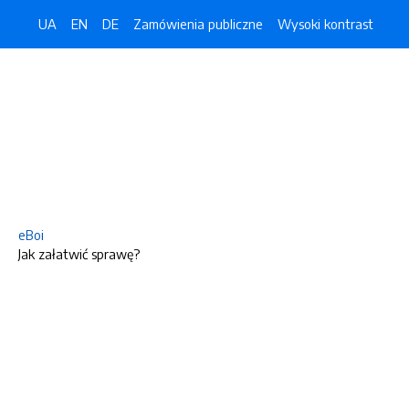
UA
EN
DE
Zamówienia publiczne
Wysoki kontrast
eBoi
Jak załatwić sprawę?