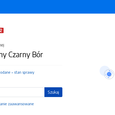
nej
ny Czarny Bór
dodane
stan sprawy
Szukaj
anie zaawansowane