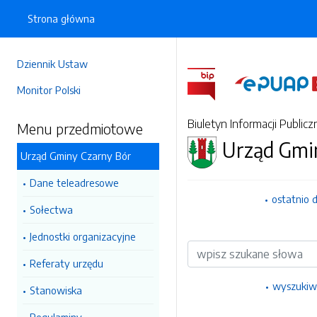
Strona główna
Dziennik Ustaw
Monitor Polski
Biuletyn Informacji Publicz
Menu przedmiotowe
Urząd Gmi
Urząd Gminy Czarny Bór
Dane teleadresowe
ostatnio 
Sołectwa
Jednostki organizacyjne
Wyszukiwarka
Referaty urzędu
wyszukiw
Stanowiska