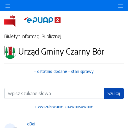
Ukryj/pokaż menu przedmiotowe
Uk
Biuletyn Informacji Publicznej
Urząd Gminy Czarny Bór
ostatnio dodane
stan sprawy
Wyszukiwarka
Szukaj
wyszukiwanie zaawansowane
eBoi