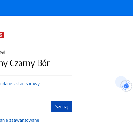
nej
ny Czarny Bór
dodane
stan sprawy
Szukaj
anie zaawansowane