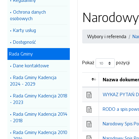
Regulaminy
Ochrona danych
Narodowy 
osobowych
Karty usług
Wybory i referenda
Na
Dostępność
Rada Gminy
Pokaż
pozycji
Dane kontaktowe
Rada Gminy Kadencja
Nazwa dokument
2024 - 2029
Kolejność
WYKAZ PYTAŃ DO
Rada Gminy Kadencja 2018
- 2023
RODO a spis pow
Rada Gminy Kadencja 2014
- 2018
Narodowy Spis Po
Rada Gminy Kadencja 2010
Narodowy Spis Pow
- 2014