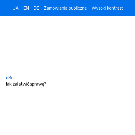
UA
EN
DE
Zamówienia publiczne
Wysoki kontrast
eBoi
Jak załatwić sprawę?