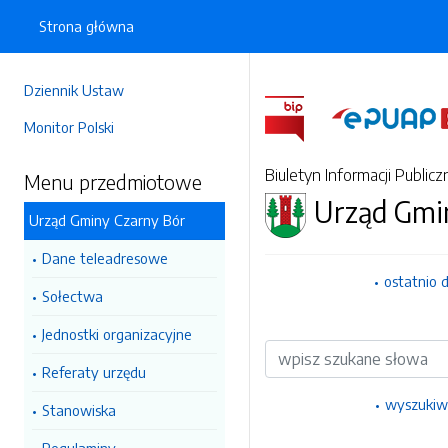
Strona główna
Dziennik Ustaw
Monitor Polski
Biuletyn Informacji Publicz
Menu przedmiotowe
Urząd Gmi
Urząd Gminy Czarny Bór
Dane teleadresowe
ostatnio 
Sołectwa
Jednostki organizacyjne
Wyszukiwarka
Referaty urzędu
wyszukiw
Stanowiska