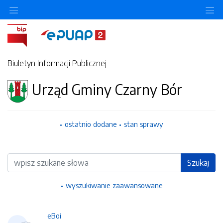
Ukryj/pokaż menu przedmiotowe
Uk
Biuletyn Informacji Publicznej
Urząd Gminy Czarny Bór
ostatnio dodane
stan sprawy
Wyszukiwarka
Szukaj
wyszukiwanie zaawansowane
eBoi