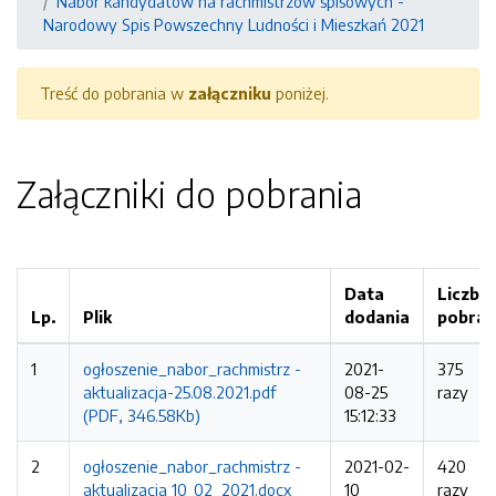
Nabór kandydatów na rachmistrzów spisowych -
Narodowy Spis Powszechny Ludności i Mieszkań 2021
Treść do pobrania w
załączniku
poniżej.
Załączniki do pobrania
Data
Liczba
Lp.
Plik
dodania
pobrań
1
ogłoszenie_nabor_rachmistrz -
2021-
375
aktualizacja-25.08.2021.pdf
08-25
razy
(PDF, 346.58Kb)
15:12:33
2
ogłoszenie_nabor_rachmistrz -
2021-02-
420
aktualizacja 10_02_2021.docx
10
razy