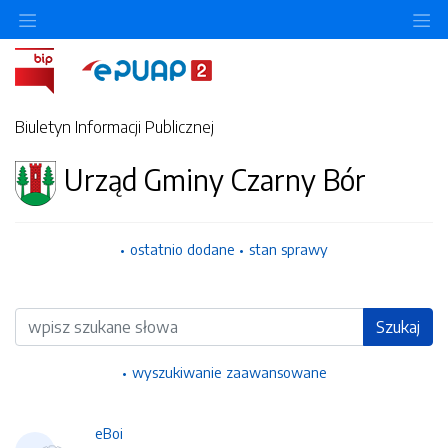
Ukryj/pokaż menu przedmiotowe
Uk
Biuletyn Informacji Publicznej
Urząd Gminy Czarny Bór
ostatnio dodane
stan sprawy
Wyszukiwarka
Szukaj
wyszukiwanie zaawansowane
eBoi