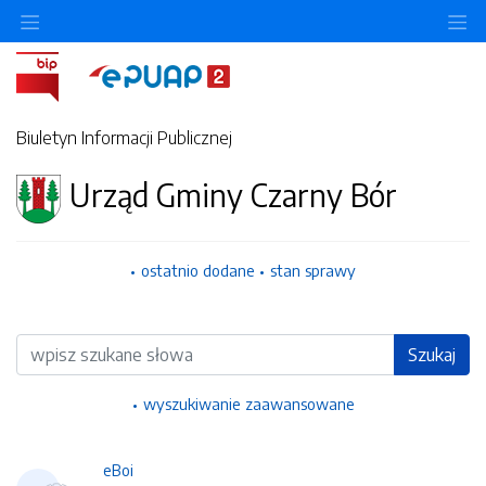
Ukryj/pokaż menu przedmiotowe
Uk
Biuletyn Informacji Publicznej
Urząd Gminy Czarny Bór
ostatnio dodane
stan sprawy
Wyszukiwarka
Szukaj
wyszukiwanie zaawansowane
eBoi