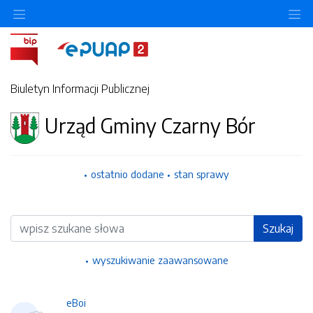
Ukryj/pokaż menu przedmiotowe
Uk
Biuletyn Informacji Publicznej
Urząd Gminy Czarny Bór
ostatnio dodane
stan sprawy
Wyszukiwarka
Szukaj
wyszukiwanie zaawansowane
eBoi