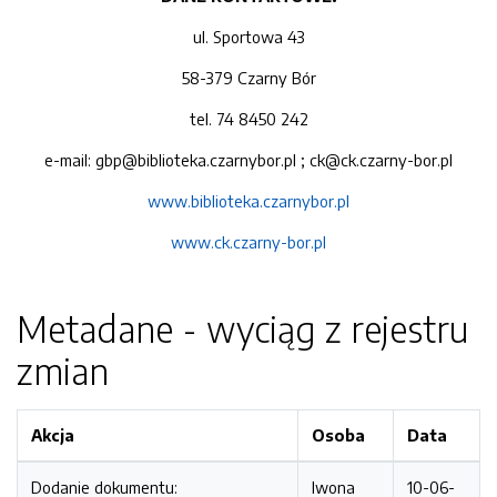
ul. Sportowa 43
58-379 Czarny Bór
tel. 74 8450 242
e-mail: gbp@biblioteka.czarnybor.pl ; ck@ck.czarny-bor.pl
www.biblioteka.czarnybor.pl
www.ck.czarny-bor.pl
Metadane - wyciąg z rejestru
zmian
Akcja
Osoba
Data
Dodanie dokumentu:
Iwona
10-06-