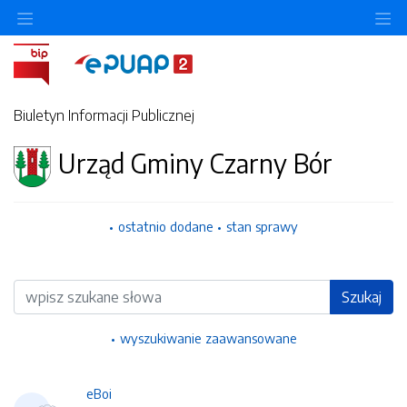
Ukryj/pokaż menu przedmiotowe
Uk
Biuletyn Informacji Publicznej
Urząd Gminy Czarny Bór
ostatnio dodane
stan sprawy
Wyszukiwarka
Szukaj
wyszukiwanie zaawansowane
eBoi