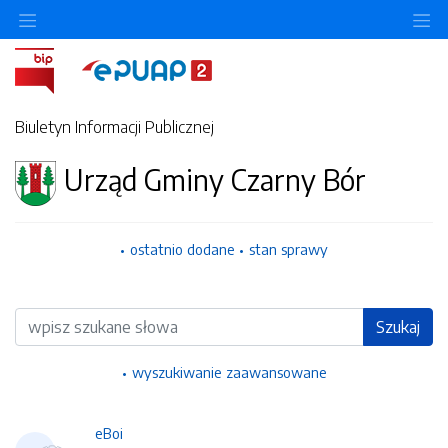
Ukryj/pokaż menu przedmiotowe
Uk
Biuletyn Informacji Publicznej
Urząd Gminy Czarny Bór
ostatnio dodane
stan sprawy
Wyszukiwarka
Szukaj
wyszukiwanie zaawansowane
eBoi