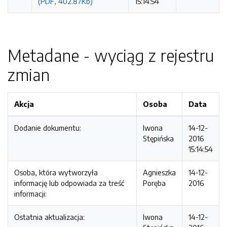
(PDF, 402.87Kb)
15:14:54
Metadane - wyciąg z rejestru
zmian
Akcja
Osoba
Data
Dodanie dokumentu:
Iwona
14-12-
Stępińska
2016
15:14:54
Osoba, która wytworzyła
Agnieszka
14-12-
informację lub odpowiada za treść
Poręba
2016
informacji:
Ostatnia aktualizacja:
Iwona
14-12-