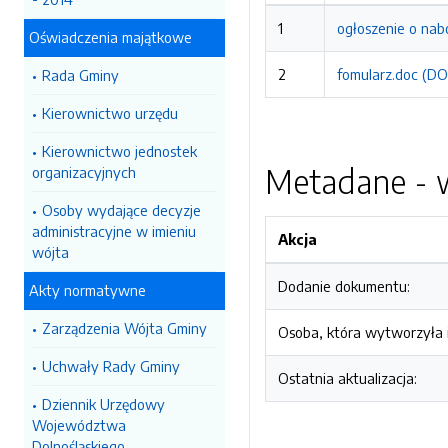
1
ogłoszenie o nab
Oświadczenia majątkowe
2
fomularz.doc (DO
Rada Gminy
Kierownictwo urzędu
Kierownictwo jednostek
Metadane - w
organizacyjnych
Osoby wydające decyzje
administracyjne w imieniu
Akcja
wójta
Dodanie dokumentu:
Akty normatywne
Zarządzenia Wójta Gminy
Osoba, która wytworzyła i
Uchwały Rady Gminy
Ostatnia aktualizacja:
Dziennik Urzędowy
Województwa
Dolnośląskiego