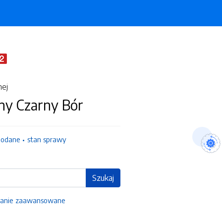
nej
ny Czarny Bór
dodane
stan sprawy
Szukaj
anie zaawansowane