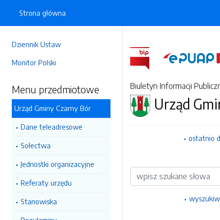
Strona główna
Dziennik Ustaw
Monitor Polski
Biuletyn Informacji Publicz
Menu przedmiotowe
Urząd Gmi
Urząd Gminy Czarny Bór
Dane teleadresowe
ostatnio 
Sołectwa
Jednostki organizacyjne
Wyszukiwarka
Referaty urzędu
wyszukiw
Stanowiska