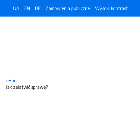
UA
EN
DE
Zamówienia publiczne
Wysoki kontrast
eBoi
Jak załatwić sprawę?