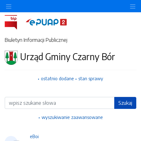
Ukryj/pokaż menu przedmiotowe
Uk
Biuletyn Informacji Publicznej
Urząd Gminy Czarny Bór
ostatnio dodane
stan sprawy
Wyszukiwarka
Szukaj
wyszukiwanie zaawansowane
eBoi