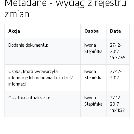
Metadane - wyciąg z rejestru
zmian
Akcja
Osoba
Data
Dodanie dokumentu:
Iwona
27-12-
Stępińska
2017
14:37:59
Osoba, która wytworzyła
Iwona
27-12-
informację lub odpowiada za treść
Stępińska
2017
informacji:
Ostatnia aktualizacja:
Iwona
27-12-
Stępińska
2017
14:41:32