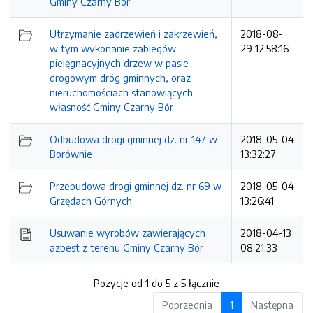
Gminy Czarny Bór
Utrzymanie zadrzewień i zakrzewień,
2018-08-
w tym wykonanie zabiegów
29 12:58:16
pielęgnacyjnych drzew w pasie
drogowym dróg gminnych, oraz
nieruchomościach stanowiących
własność Gminy Czarny Bór
Odbudowa drogi gminnej dz. nr 147 w
2018-05-04
Borównie
13:32:27
Przebudowa drogi gminnej dz. nr 69 w
2018-05-04
Grzędach Górnych
13:26:41
Usuwanie wyrobów zawierających
2018-04-13
azbest z terenu Gminy Czarny Bór
08:21:33
Pozycje od 1 do 5 z 5 łącznie
Poprzednia
1
Następna