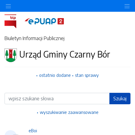
Ukryj/pokaż menu przedmiotowe
Uk
Biuletyn Informacji Publicznej
Urząd Gminy Czarny Bór
ostatnio dodane
stan sprawy
Wyszukiwarka
Szukaj
wyszukiwanie zaawansowane
eBoi