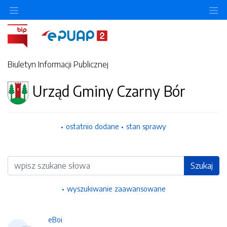
Ukryj/pokaż menu przedmiotowe
Uk
Biuletyn Informacji Publicznej
Urząd Gminy Czarny Bór
ostatnio dodane
stan sprawy
Wyszukiwarka
Szukaj
wyszukiwanie zaawansowane
eBoi