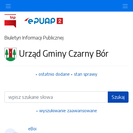
Ukryj/pokaż menu przedmiotowe
Uk
Biuletyn Informacji Publicznej
Urząd Gminy Czarny Bór
ostatnio dodane
stan sprawy
Wyszukiwarka
Szukaj
wyszukiwanie zaawansowane
eBoi