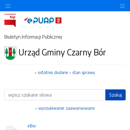
Ukryj/pokaż menu przedmiotowe
Uk
Biuletyn Informacji Publicznej
Urząd Gminy Czarny Bór
ostatnio dodane
stan sprawy
Wyszukiwarka
Szukaj
wyszukiwanie zaawansowane
eBoi