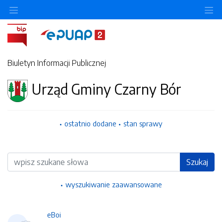
Ukryj/pokaż menu przedmiotowe
Uk
Biuletyn Informacji Publicznej
Urząd Gminy Czarny Bór
ostatnio dodane
stan sprawy
Wyszukiwarka
Szukaj
wyszukiwanie zaawansowane
eBoi