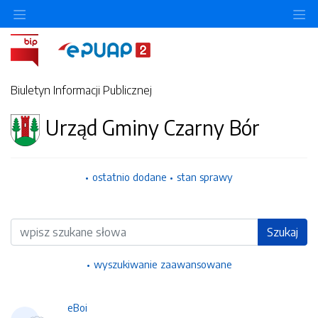
Ukryj/pokaż menu przedmiotowe
Uk
Biuletyn Informacji Publicznej
Urząd Gminy Czarny Bór
ostatnio dodane
stan sprawy
Wyszukiwarka
Szukaj
wyszukiwanie zaawansowane
eBoi