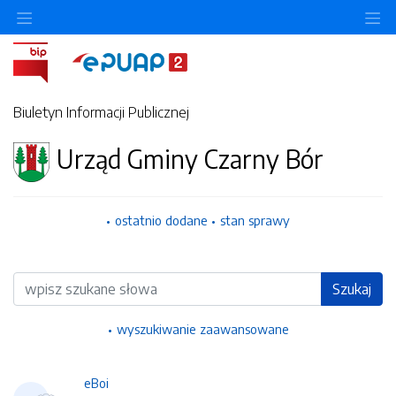
Ukryj/pokaż menu przedmiotowe
Uk
Biuletyn Informacji Publicznej
Urząd Gminy Czarny Bór
ostatnio dodane
stan sprawy
Wyszukiwarka
Szukaj
wyszukiwanie zaawansowane
eBoi