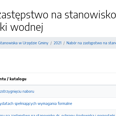
zastępstwo na stanowisko
rki wodnej
stanowiska w Urzędzie Gminy
2021
Nabór na zastępstwo na stano
tu / katalogu
ozstrzygnięciu naboru
dydatach spełniających wymagania formalne
rsu na zastępstwo na stanowisko ds. ochrony środowiska i gospodarki