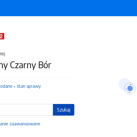
nej
ny Czarny Bór
dodane
stan sprawy
Szukaj
anie zaawansowane