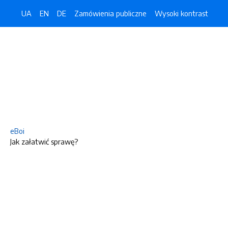
UA
EN
DE
Zamówienia publiczne
Wysoki kontrast
eBoi
Jak załatwić sprawę?