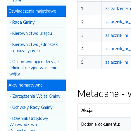
1
zarzadzenie_
Oświadczenia majątkowe
2
zalacznik_nr_
Rada Gminy
Kierownictwo urzędu
3
zalacznik_nr_
Kierownictwo jednostek
4
zalacznik_nr_
organizacyjnych
Osoby wydające decyzje
5
zalacznik_nr_
administracyjne w imieniu
wójta
Akty normatywne
Metadane - w
Zarządzenia Wójta Gminy
Uchwały Rady Gminy
Akcja
Dziennik Urzędowy
Dodanie dokumentu:
Województwa
Dolnośląskiego