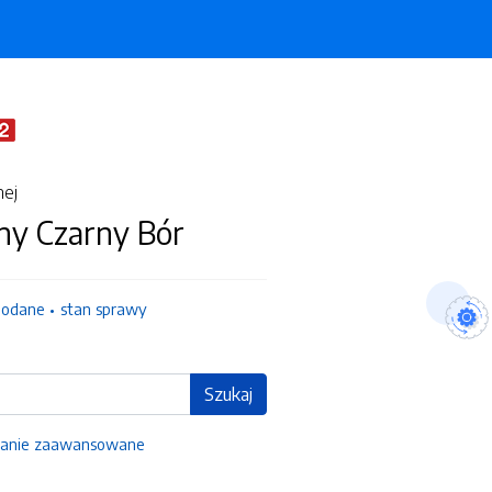
nej
ny Czarny Bór
dodane
stan sprawy
Szukaj
anie zaawansowane