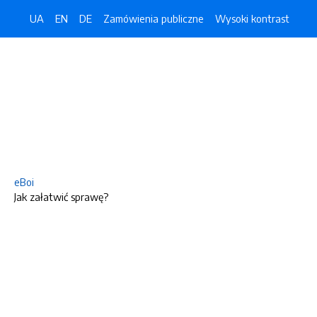
UA
EN
DE
Zamówienia publiczne
Wysoki kontrast
eBoi
Jak załatwić sprawę?