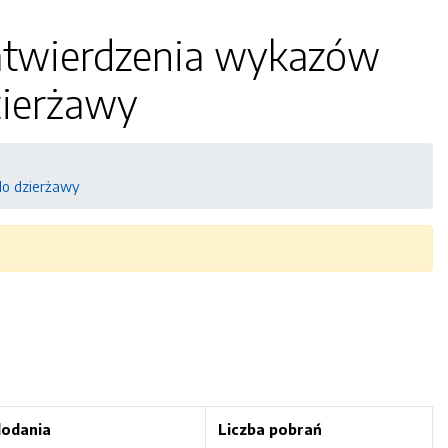
zatwierdzenia wykazów
zierżawy
do dzierżawy
dodania
Liczba pobrań