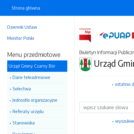
Strona główna
Dziennik Ustaw
Monitor Polski
Biuletyn Informacji Publicz
Menu przedmiotowe
Urząd Gmi
Urząd Gminy Czarny Bór
Dane teleadresowe
ostatnio 
Sołectwa
Jednostki organizacyjne
Wyszukiwarka
Referaty urzędu
wyszukiw
Stanowiska