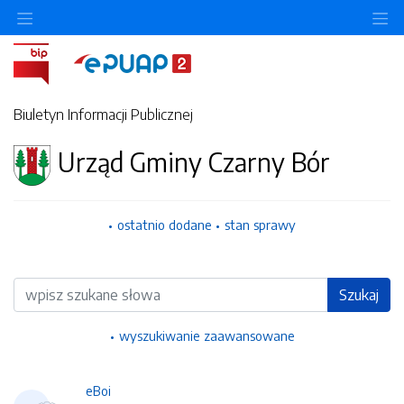
Ukryj/pokaż menu przedmiotowe
Uk
Biuletyn Informacji Publicznej
Urząd Gminy Czarny Bór
ostatnio dodane
stan sprawy
Wyszukiwarka
Szukaj
wyszukiwanie zaawansowane
eBoi