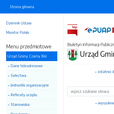
Strona główna
Dziennik Ustaw
Monitor Polski
Biuletyn Informacji Publicz
Menu przedmiotowe
Urząd Gmi
Urząd Gminy Czarny Bór
Dane teleadresowe
ostatnio 
Sołectwa
Jednostki organizacyjne
Wyszukiwarka
Referaty urzędu
wyszukiw
Stanowiska