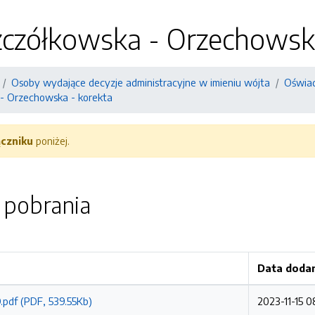
zczółkowska - Orzechowsk
Osoby wydające decyzje administracyjne w imieniu wójta
Oświad
- Orzechowska - korekta
ączniku
poniżej.
o pobrania
Data doda
.pdf (PDF, 539.55Kb)
2023-11-15 0