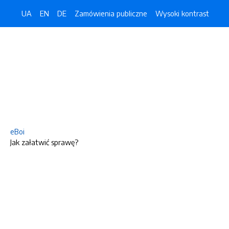
UA
EN
DE
Zamówienia publiczne
Wysoki kontrast
eBoi
Jak załatwić sprawę?