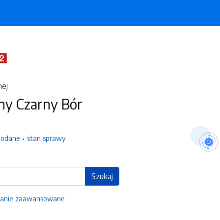
nej
ny Czarny Bór
dodane
stan sprawy
Szukaj
anie zaawansowane