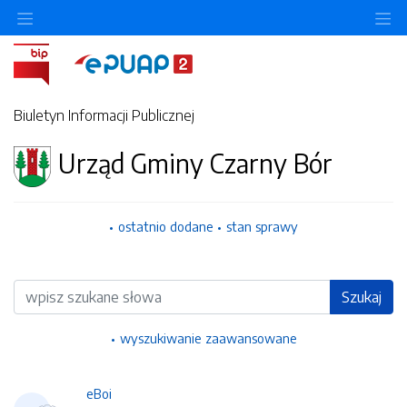
Ukryj/pokaż menu przedmiotowe
Uk
Biuletyn Informacji Publicznej
Urząd Gminy Czarny Bór
ostatnio dodane
stan sprawy
Wyszukiwarka
Szukaj
wyszukiwanie zaawansowane
eBoi