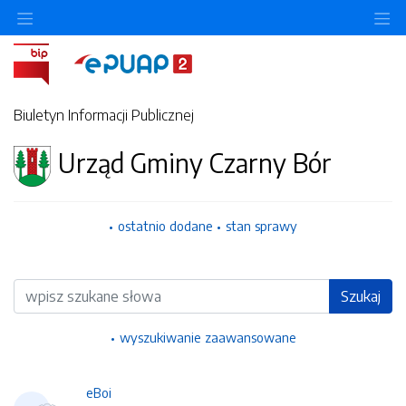
Ukryj/pokaż menu przedmiotowe
Uk
Biuletyn Informacji Publicznej
Urząd Gminy Czarny Bór
ostatnio dodane
stan sprawy
Wyszukiwarka
Szukaj
wyszukiwanie zaawansowane
eBoi