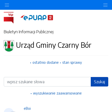
Ukryj/pokaż menu przedmiotowe
Uk
Biuletyn Informacji Publicznej
Urząd Gminy Czarny Bór
ostatnio dodane
stan sprawy
Wyszukiwarka
Szukaj
wyszukiwanie zaawansowane
eBoi