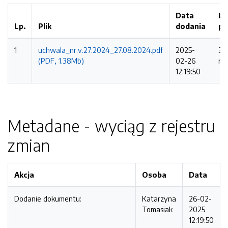
Data
Li
Lp.
Plik
dodania
po
1
uchwala_nr.v.27.2024_27.08.2024.pdf
2025-
31
(PDF, 1.38Mb)
02-26
ra
12:19:50
Metadane - wyciąg z rejestru
zmian
Akcja
Osoba
Data
Dodanie dokumentu:
Katarzyna
26-02-
Tomasiak
2025
12:19:50