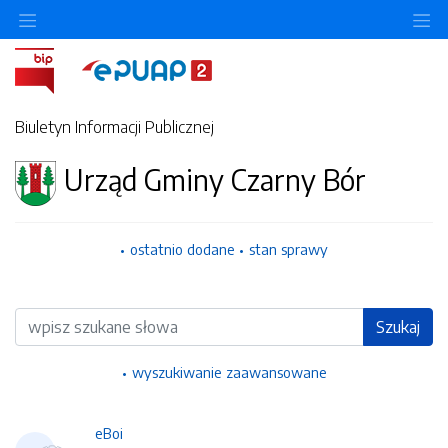
Ukryj/pokaż menu przedmiotowe
Uk
Biuletyn Informacji Publicznej
Urząd Gminy Czarny Bór
ostatnio dodane
stan sprawy
Wyszukiwarka
Szukaj
wyszukiwanie zaawansowane
eBoi