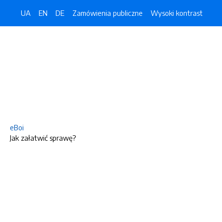
UA
EN
DE
Zamówienia publiczne
Wysoki kontrast
eBoi
Jak załatwić sprawę?