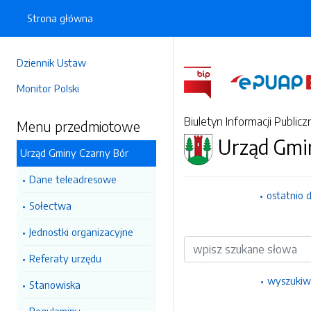
Strona główna
Dziennik Ustaw
Monitor Polski
Biuletyn Informacji Publicz
Menu przedmiotowe
Urząd Gmi
Urząd Gminy Czarny Bór
Dane teleadresowe
ostatnio 
Sołectwa
Jednostki organizacyjne
Wyszukiwarka
Referaty urzędu
wyszukiw
Stanowiska