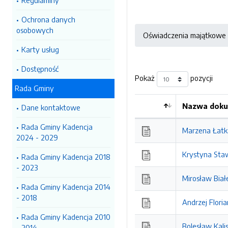
Regulaminy
Ochrona danych
osobowych
Oświadczenia majątkowe
Karty usług
Dostępność
Pokaż
pozycji
Rada Gminy
Nazwa doku
Dane kontaktowe
Kolejność
Rada Gminy Kadencja
Marzena Łatk
2024 - 2029
Krystyna Sta
Rada Gminy Kadencja 2018
- 2023
Mirosław Biał
Rada Gminy Kadencja 2014
- 2018
Andrzej Floria
Rada Gminy Kadencja 2010
Bolesław Kali
- 2014