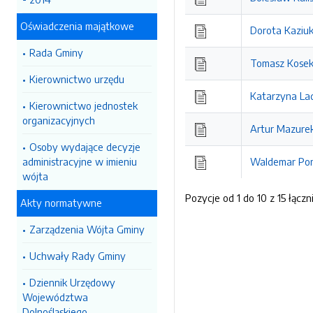
Oświadczenia majątkowe
Dorota Kaziu
Rada Gminy
Tomasz Kose
Kierownictwo urzędu
Katarzyna La
Kierownictwo jednostek
organizacyjnych
Artur Mazure
Osoby wydające decyzje
administracyjne w imieniu
Waldemar Po
wójta
Pozycje od 1 do 10 z 15 łączn
Akty normatywne
Zarządzenia Wójta Gminy
Uchwały Rady Gminy
Dziennik Urzędowy
Województwa
Dolnośląskiego