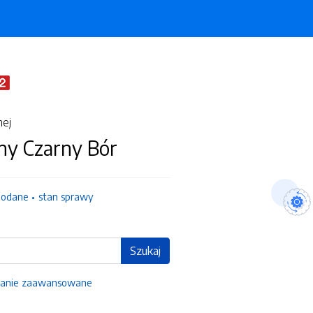
nej
ny Czarny Bór
dodane
stan sprawy
Szukaj
anie zaawansowane