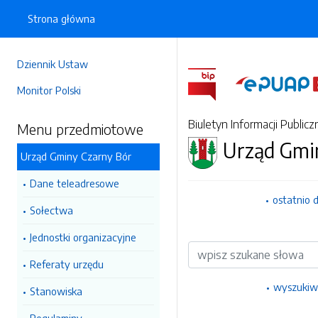
Strona główna
Dziennik Ustaw
Monitor Polski
Biuletyn Informacji Publicz
Menu przedmiotowe
Urząd Gmi
Urząd Gminy Czarny Bór
Dane teleadresowe
ostatnio 
Sołectwa
Jednostki organizacyjne
Wyszukiwarka
Referaty urzędu
wyszukiw
Stanowiska