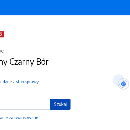
nej
ny Czarny Bór
dodane
stan sprawy
Szukaj
anie zaawansowane