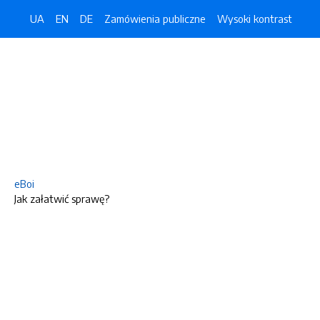
UA
EN
DE
Zamówienia publiczne
Wysoki kontrast
eBoi
Jak załatwić sprawę?