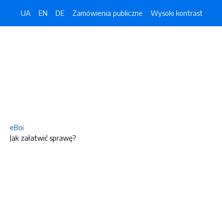
UA
EN
DE
Zamówienia publiczne
Wysoki kontrast
eBoi
Jak załatwić sprawę?