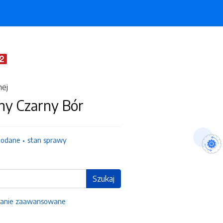
nej
ny Czarny Bór
dodane
stan sprawy
Szukaj
anie zaawansowane