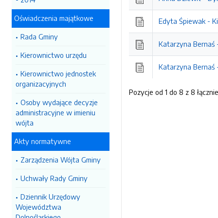
Oświadczenia majątkowe
Edyta Śpiewak - K
Rada Gminy
Katarzyna Bernaś -
Kierownictwo urzędu
Katarzyna Bernaś -
Kierownictwo jednostek
organizacyjnych
Pozycje od 1 do 8 z 8 łączni
Osoby wydające decyzje
administracyjne w imieniu
wójta
Akty normatywne
Zarządzenia Wójta Gminy
Uchwały Rady Gminy
Dziennik Urzędowy
Województwa
Dolnośląskiego