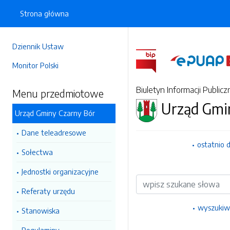
Strona główna
Dziennik Ustaw
Monitor Polski
Biuletyn Informacji Publicz
Menu przedmiotowe
Urząd Gmi
Urząd Gminy Czarny Bór
Dane teleadresowe
ostatnio 
Sołectwa
Jednostki organizacyjne
Wyszukiwarka
Referaty urzędu
wyszukiw
Stanowiska