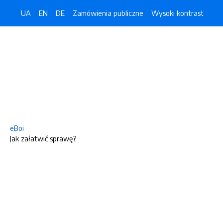
UA
EN
DE
Zamówienia publiczne
Wysoki kontrast
eBoi
Jak załatwić sprawę?