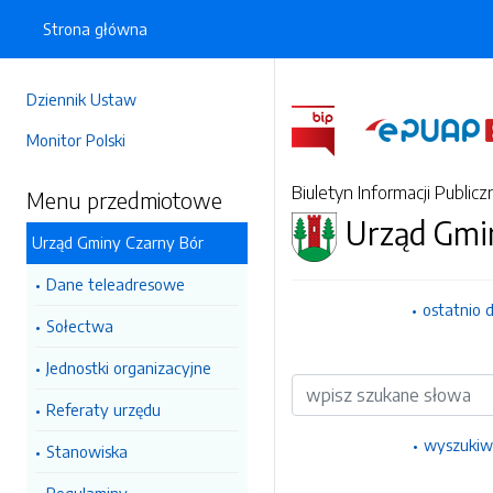
Strona główna
Dziennik Ustaw
Monitor Polski
Biuletyn Informacji Publicz
Menu przedmiotowe
Urząd Gmi
Urząd Gminy Czarny Bór
Dane teleadresowe
ostatnio 
Sołectwa
Jednostki organizacyjne
Wyszukiwarka
Referaty urzędu
wyszukiw
Stanowiska