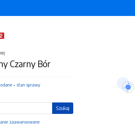
nej
ny Czarny Bór
dodane
stan sprawy
Szukaj
anie zaawansowane