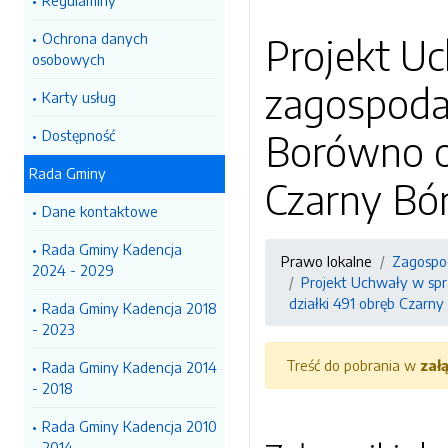
Regulaminy
Ochrona danych
Projekt U
osobowych
zagospodar
Karty usług
Dostępność
Borówno ob
Rada Gminy
Czarny Bór
Dane kontaktowe
Rada Gminy Kadencja
Prawo lokalne
Zagospo
2024 - 2029
Projekt Uchwały w spr
działki 491 obręb Czarny
Rada Gminy Kadencja 2018
- 2023
Treść do pobrania w
zał
Rada Gminy Kadencja 2014
- 2018
Rada Gminy Kadencja 2010
- 2014