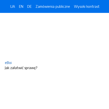
UA
EN
DE
Zamówienia publiczne
Wysoki kontrast
eBoi
Jak załatwić sprawę?