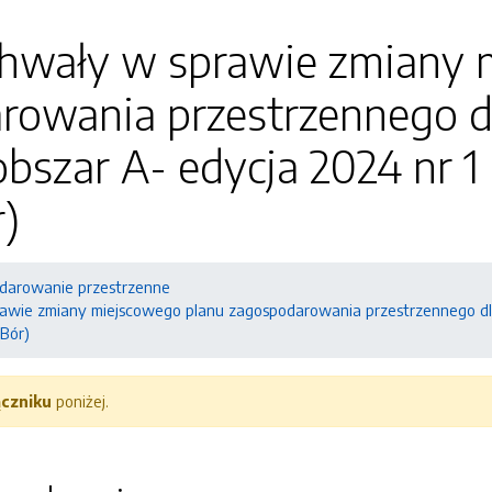
chwały w sprawie zmiany 
owania przestrzennego dl
szar A- edycja 2024 nr 1 (
)
darowanie przestrzenne
awie zmiany miejscowego planu zagospodarowania przestrzennego dla 
 Bór)
ączniku
poniżej.