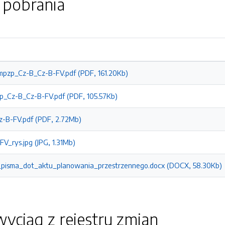
o pobrania
mpzp_Cz-B_Cz-B-FV.pdf (PDF, 161.20Kb)
p_Cz-B_Cz-B-FV.pdf (PDF, 105.57Kb)
-B-FV.pdf (PDF, 2.72Mb)
_rys.jpg (JPG, 1.31Mb)
pisma_dot_aktu_planowania_przestrzennego.docx (DOCX, 58.30Kb)
yciąg z rejestru zmian