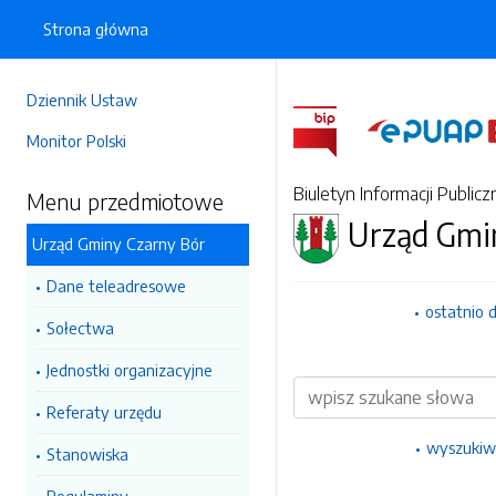
Strona główna
Dziennik Ustaw
Monitor Polski
Biuletyn Informacji Publicz
Menu przedmiotowe
Urząd Gmi
Urząd Gminy Czarny Bór
Dane teleadresowe
ostatnio 
Sołectwa
Jednostki organizacyjne
Wyszukiwarka
Referaty urzędu
wyszukiw
Stanowiska