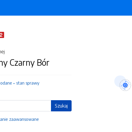
nej
ny Czarny Bór
dodane
stan sprawy
Szukaj
anie zaawansowane