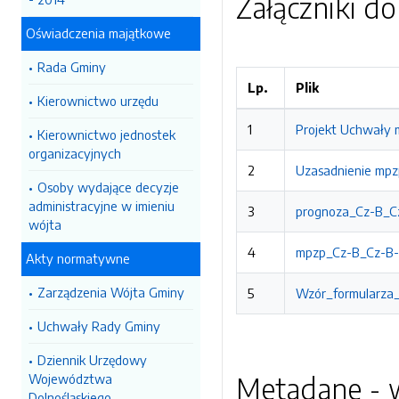
Załączniki d
Oświadczenia majątkowe
Rada Gminy
Lp.
Plik
Kierownictwo urzędu
1
Projekt Uchwały 
Kierownictwo jednostek
organizacyjnych
2
Uzasadnienie mpz
Osoby wydające decyzje
administracyjne w imieniu
3
prognoza_Cz-B_Cz
wójta
4
mpzp_Cz-B_Cz-B-FV
Akty normatywne
Zarządzenia Wójta Gminy
5
Wzór_formularza_
Uchwały Rady Gminy
Dziennik Urzędowy
Województwa
Metadane - w
Dolnośląskiego