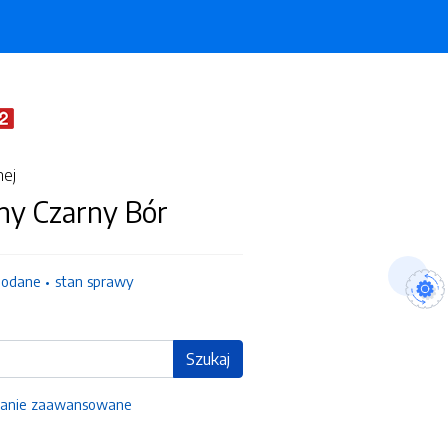
nej
ny Czarny Bór
dodane
stan sprawy
Szukaj
anie zaawansowane