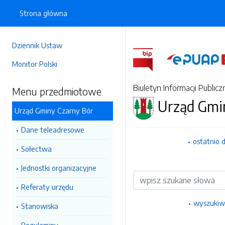
Strona główna
Dziennik Ustaw
Monitor Polski
Biuletyn Informacji Publicz
Menu przedmiotowe
Urząd Gmi
Urząd Gminy Czarny Bór
Dane teleadresowe
ostatnio 
Sołectwa
Jednostki organizacyjne
Wyszukiwarka
Referaty urzędu
wyszukiw
Stanowiska