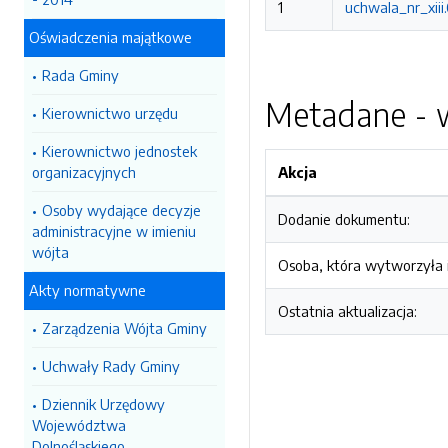
1
uchwala_nr_xiii
Oświadczenia majątkowe
Rada Gminy
Metadane - w
Kierownictwo urzędu
Kierownictwo jednostek
organizacyjnych
Akcja
Osoby wydające decyzje
Dodanie dokumentu:
administracyjne w imieniu
wójta
Osoba, która wytworzyła i
Akty normatywne
Ostatnia aktualizacja:
Zarządzenia Wójta Gminy
Uchwały Rady Gminy
Dziennik Urzędowy
Województwa
Dolnośląskiego