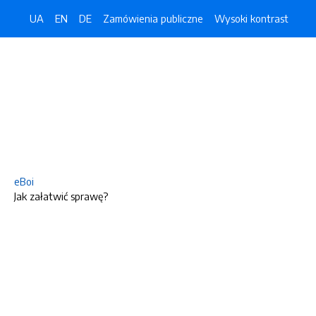
UA
EN
DE
Zamówienia publiczne
Wysoki kontrast
eBoi
Jak załatwić sprawę?