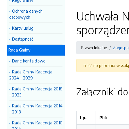
Regulaminy
Ochrona danych
Uchwała Nr
osobowych
sporządze
Karty usług
Dostępność
Prawo lokalne
Zagospo
Rada Gminy
Dane kontaktowe
Treść do pobrania w
zał
Rada Gminy Kadencja
2024 - 2029
Załączniki d
Rada Gminy Kadencja 2018
- 2023
Rada Gminy Kadencja 2014
- 2018
Lp.
Plik
Rada Gminy Kadencja 2010
- 2014