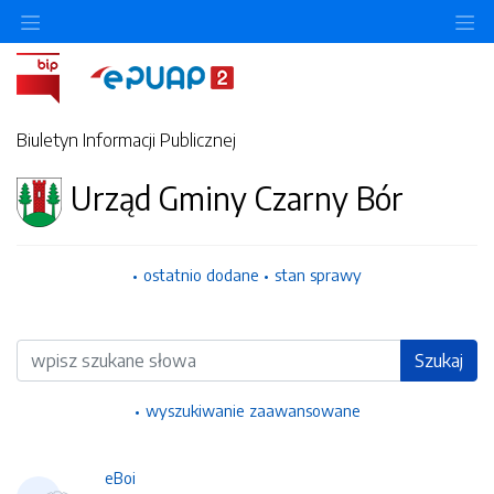
Ukryj/pokaż menu przedmiotowe
Uk
Biuletyn Informacji Publicznej
Urząd Gminy Czarny Bór
ostatnio dodane
stan sprawy
Wyszukiwarka
Szukaj
wyszukiwanie zaawansowane
eBoi