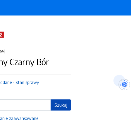
nej
ny Czarny Bór
dodane
stan sprawy
Szukaj
anie zaawansowane