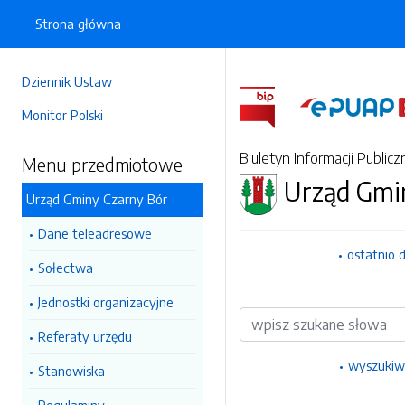
Strona główna
Dziennik Ustaw
Monitor Polski
Biuletyn Informacji Publicz
Menu przedmiotowe
Urząd Gmi
Urząd Gminy Czarny Bór
Dane teleadresowe
ostatnio 
Sołectwa
Jednostki organizacyjne
Wyszukiwarka
Referaty urzędu
wyszukiw
Stanowiska