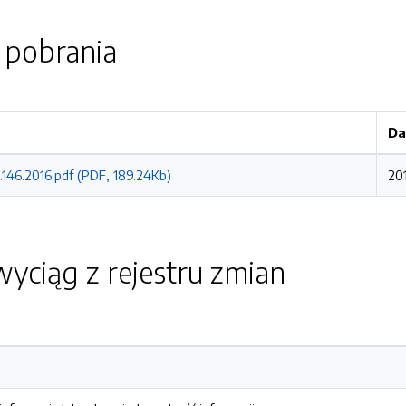
o pobrania
Da
146.2016.pdf (PDF, 189.24Kb)
201
yciąg z rejestru zmian