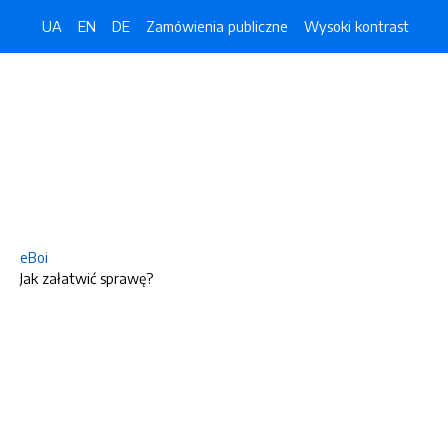
UA
EN
DE
Zamówienia publiczne
Wysoki kontrast
eBoi
Jak załatwić sprawę?