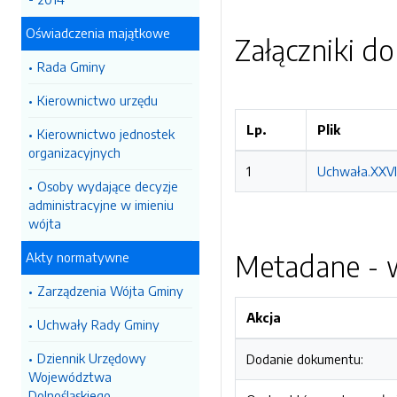
Oświadczenia majątkowe
Załączniki d
Rada Gminy
Kierownictwo urzędu
Lp.
Plik
Kierownictwo jednostek
organizacyjnych
1
Uchwała.XXVI.
Osoby wydające decyzje
administracyjne w imieniu
wójta
Metadane - w
Akty normatywne
Zarządzenia Wójta Gminy
Akcja
Uchwały Rady Gminy
Dziennik Urzędowy
Dodanie dokumentu:
Województwa
Dolnośląskiego