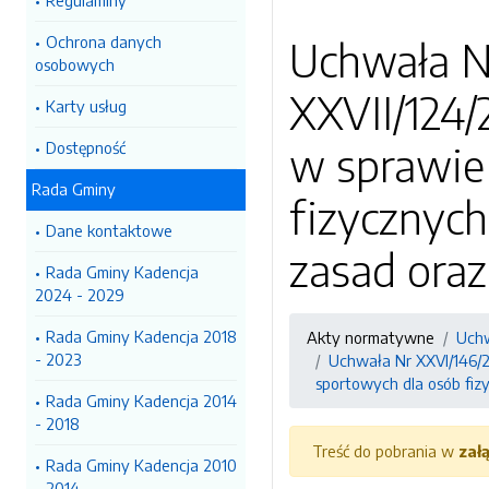
Regulaminy
Ochrona danych
Uchwała N
osobowych
XXVII/124/
Karty usług
Dostępność
w sprawie
Rada Gminy
fizycznych
Dane kontaktowe
zasad oraz
Rada Gminy Kadencja
2024 - 2029
Rada Gminy Kadencja 2018
Akty normatywne
Uch
- 2023
Uchwała Nr XXVI/146/2
sportowych dla osób fiz
Rada Gminy Kadencja 2014
- 2018
Treść do pobrania w
zał
Rada Gminy Kadencja 2010
- 2014