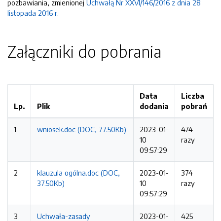
pozbawiania, zmienionej
Uchwałą Nr XXVI/146/2016 z dnia 28
listopada 2016 r.
Załączniki do pobrania
Data
Liczba
Lp.
Plik
dodania
pobrań
1
wniosek.doc (DOC, 77.50Kb)
2023-01-
474
10
razy
09:57:29
2
klauzula ogólna.doc (DOC,
2023-01-
374
37.50Kb)
10
razy
09:57:29
3
Uchwała-zasady
2023-01-
425