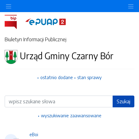
Ukryj/pokaż menu przedmiotowe
Uk
Biuletyn Informacji Publicznej
Urząd Gminy Czarny Bór
ostatnio dodane
stan sprawy
Wyszukiwarka
Szukaj
wyszukiwanie zaawansowane
eBoi