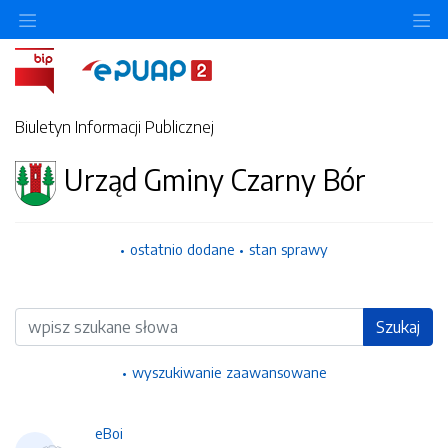
Ukryj/pokaż menu przedmiotowe
Uk
Biuletyn Informacji Publicznej
Urząd Gminy Czarny Bór
ostatnio dodane
stan sprawy
Wyszukiwarka
Szukaj
wyszukiwanie zaawansowane
eBoi