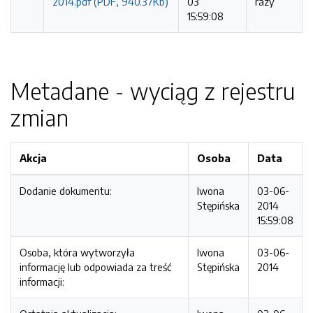
2014.pdf (PDF, 940.37Kb)
03
razy
15:59:08
Metadane - wyciąg z rejestru
zmian
Akcja
Osoba
Data
Dodanie dokumentu:
Iwona
03-06-
Stępińska
2014
15:59:08
Osoba, która wytworzyła
Iwona
03-06-
informację lub odpowiada za treść
Stępińska
2014
informacji: