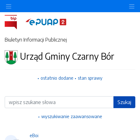
Ukryj/pokaż menu przedmiotowe
Uk
Biuletyn Informacji Publicznej
Urząd Gminy Czarny Bór
ostatnio dodane
stan sprawy
Wyszukiwarka
Szukaj
wyszukiwanie zaawansowane
eBoi