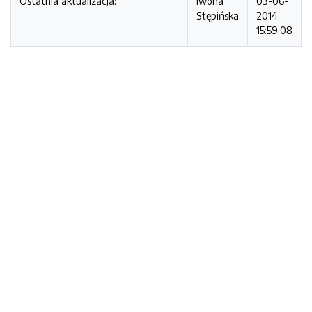
Ostatnia aktualizacja:
Iwona
03-06-
Stępińska
2014
15:59:08